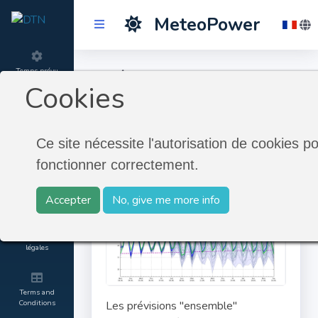
MeteoPower
Prévisions
Temps prévu
Cookies
Ensemble
Product
information
Ce site nécessite l'autorisation de cookies p
Prévisions Ensemble
fonctionner correctement.
About
MeteoGroup
Accepter
No, give me more info
Contact and
Mentions
légales
Terms and
Conditions
Les prévisions "ensemble"